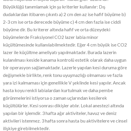
Büyüklüğü tanımlamak için şu kriterler kullanılır: Dış
dudaklardan itibaren çıkıntı a) 2 cm den az ise hafif büyüme b)
2-3 cm ise orta derecede büyüme c) 4 cm den fazla ise ciddi
büyüme dir. Bu kriterer altında hafif ve orta düzeydeki
büyümelerde Fraksiyonel CO2 lazer labia minor
küçültümesinde kullanılabilmektedir. Eğer 4 cm büyük ise CO2
lazer ile küçültme ameliyatı yapılmaktadır. Burada lazerin
kulanılması keside kanama kontrolü estetik olarak daha uygun
bir operasyon sağlamaktadır. Lazerle yapılan kesi duruma göre
değişmekle birlikte, renk tonu uyuşmazlığı olmaması ve fazla
yara izi kalmaması için genellikle V şeklinde kesi yapılır. Ancak
hasta koyu renkli labialardan kurtulmak ve daha pembe
görünmelerini istiyorsa o zaman uçlarından kesilerek
küçültülürler. Kesi sonrası dikişler atılır. Lokal anestezi altında
yapılan bir işlemdir. 3 hafta ağır aktiviteler, havuz ve deniz
aktivileri istenmez. 3 hafta sonra hasta bu aktivitelere ve cinsel
ilişkiye girebilmektedir.