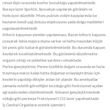
cinsel ilişki sırasında konfor bozukluğu yapabilmektedir.
Buraya lazer lipolizis, liposakşın yapılarak görünüm ve
fonksiyon düzeltilir. Mons pubisin volüm kayıplarında ise
hastanın kendi yağ dokusu enjeksiyonu yada dolgu maddeleri
uygulanabilmektedir.
Klitoris kapşonun yeniden yapılanması; Bazen klitoris kapşonu
uzayarak labia majora dışına sarkar ve hatta mayodan küçük
bir penis gibi kabarık görünebilmektedir. Bu durumda kapşon
kesilerek kısaltılabilmektedir. Bu görünümü düzeltmekte
orgazm sıklığı ve şiddetine yardımcı olmaktadır.
Perine gençleştirme; Perine özellikle doğum sırasında en fazla
travmaya maruz kalan hatta doğumun kolaylaştırılması için
kesilerin yapıldığı dikişler atılan bir alandır. Bu ameliyatlar
zamanla estetik görselliğini bozduğu gibi fonksiyonel açıdan
ağrıyada neden olabilmektedir. Vulvanın gençleştirmesinde
olduğu gibi perineye Fraksiyonel CO2 lazer yapılmaktadır.
İç Genital Organların estetik işlemleri;