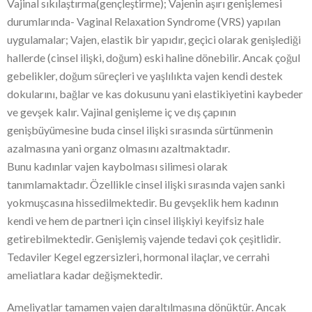
Vajinal sıkılaştırma(gençleştirme); Vajenin aşırı genişlemesi
durumlarında- Vaginal Relaxation Syndrome (VRS) yapılan
uygulamalar; Vajen, elastik bir yapıdır, geçici olarak genişlediği
hallerde (cinsel ilişki, doğum) eski haline dönebilir. Ancak çoğul
gebelikler, doğum süreçleri ve yaşlılıkta vajen kendi destek
dokularını, bağlar ve kas dokusunu yani elastikiyetini kaybeder
ve gevşek kalır. Vajinal genişleme iç ve dış çapının
genişbüyümesine buda cinsel ilişki sırasında sürtünmenin
azalmasına yani organz olmasını azaltmaktadır.
Bunu kadınlar vajen kaybolması silimesi olarak
tanımlamaktadır. Özellikle cinsel ilişki sırasında vajen sanki
yokmuşcasına hissedilmektedir. Bu gevşeklik hem kadının
kendi ve hem de partneri için cinsel ilişkiyi keyifsiz hale
getirebilmektedir. Genişlemiş vajende tedavi çok çeşitlidir.
Tedaviler Kegel egzersizleri, hormonal ilaçlar, ve cerrahi
ameliatlara kadar değişmektedir.
Ameliyatlar tamamen vajen daraltılmasına dönüktür. Ancak