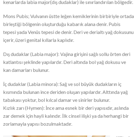
kenarlarda labia major(dış dudaklar) ile sınırlandırılan bölgedir.
Mons Pubis; Vulvanın üstte leğen kemiklerinin birbiriyle ortada
birleştiği bölgenin oluşturduğu kabarık alana denir. Pubis
tepesi yada Venüs tepesi de denir. Deri ve derialtı yağ dokusunu
içerir, üzeri genital kıllarla kaplıdır.
Dış dudaklar (Labia major): Vajina girişini sağlı sollu örten deri
katlantısı şeklinde yapılardır. Deri altında bol yağ dokusu ve
kan damarları bulunur.
İç dudaklar (Labia minora): Sağ ve sol büyük dudakların iç
kısmında bulunan ince deriden oluşan yapılardır. Alttında yağ
tabakası yoktur, bol kılcal damar ve sinirler bulunur.
Kızlık zarı (Hymen): İnce ama esnek bir deri yapısıdır, aslında
zar demek için hayli kalındır. İlk cinsel ilişki ya da herhangi bir
zorlamayla yapısı bozulmaktadır.