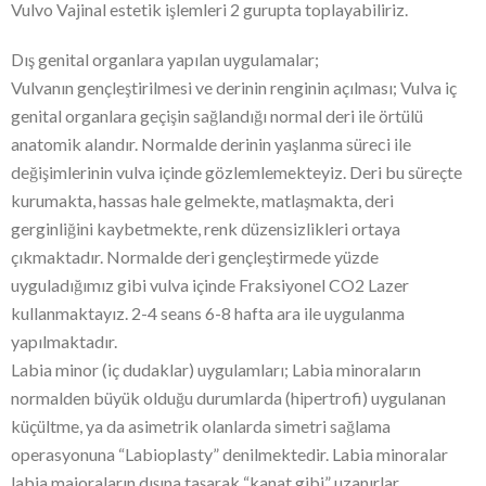
Vulvo Vajinal estetik işlemleri 2 gurupta toplayabiliriz.
Dış genital organlara yapılan uygulamalar;
Vulvanın gençleştirilmesi ve derinin renginin açılması; Vulva iç
genital organlara geçişin sağlandığı normal deri ile örtülü
anatomik alandır. Normalde derinin yaşlanma süreci ile
değişimlerinin vulva içinde gözlemlemekteyiz. Deri bu süreçte
kurumakta, hassas hale gelmekte, matlaşmakta, deri
gerginliğini kaybetmekte, renk düzensizlikleri ortaya
çıkmaktadır. Normalde deri gençleştirmede yüzde
uyguladığımız gibi vulva içinde Fraksiyonel CO2 Lazer
kullanmaktayız. 2-4 seans 6-8 hafta ara ile uygulanma
yapılmaktadır.
Labia minor (iç dudaklar) uygulamları; Labia minoraların
normalden büyük olduğu durumlarda (hipertrofi) uygulanan
küçültme, ya da asimetrik olanlarda simetri sağlama
operasyonuna “Labioplasty” denilmektedir. Labia minoralar
labia majoraların dışına taşarak “kanat gibi” uzanırlar.