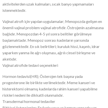
aktivitelerden uzak kalmaları, sıcak banyo yapmamaları
istenmektedir.
Vajinal atrofi için yapılan uygulamalar; Menopozda gelişen en
önemli vajinal problem vajinal atrofidir. Östrojenin azalmasına
bağlıdır. Menopozdan 4-5 yıl sonra belitiler görülmeye
başlamaktadır. Menopoz sonrası kadınların yarısında
gözlenmektedir. En sık belirtileri; kuruluk hissi, kaşıntı, idrar
yaparken yanma ile ağrı oluşması, ağrılı cinsel birleşme ve
akıntıdır.
Vajinal atrofide tedavi seçenekleri
Hormon tedavisi(HR); Österojen tek başına yada
progesterone ile birlikte verilmektedir. Meme kanseri ve
histerektomi olmamış kadınlarda rahim kanseri yapabilme
riskleri nedeni ile dikkatli olunmalıdır.
Transdermal hormonal tedaviler
Bitkisel österojenler; En fazla soya ve kırmızı yoncada var.