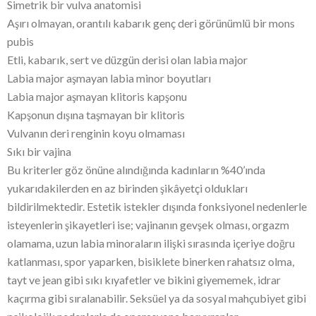
Simetrik bir vulva anatomisi
Aşırı olmayan, orantılı kabarık genç deri görünümlü bir mons
pubis
Etli, kabarık, sert ve düzgün derisi olan labia major
Labia major aşmayan labia minor boyutları
Labia major aşmayan klitoris kapşonu
Kapşonun dışına taşmayan bir klitoris
Vulvanın deri renginin koyu olmaması
Sıkı bir vajina
Bu kriterler göz önüne alındığında kadınların %40’ında
yukarıdakilerden en az birinden şikâyetçi oldukları
bildirilmektedir. Estetik istekler dışında fonksiyonel nedenlerle
isteyenlerin şikayetleri ise; vajinanın gevşek olması, orgazm
olamama, uzun labia minoraların ilişki sırasında içeriye doğru
katlanması, spor yaparken, bisiklete binerken rahatsız olma,
tayt ve jean gibi sıkı kıyafetler ve bikini giyememek, idrar
kaçırma gibi sıralanabilir. Seksüel ya da sosyal mahçubiyet gibi