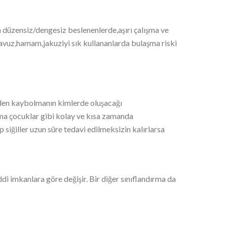
eya düzensiz/dengesiz beslenenlerde,aşırı çalışma ve
havuz,hamam,jakuziyi sık kullananlarda bulaşma riski
nden kaybolmanın kimlerde oluşacağı
lma çocuklar gibi kolay ve kısa zamanda
 siğiller uzun süre tedavi edilmeksizin kalırlarsa
ddi imkanlara göre değişir. Bir diğer sınıflandırma da