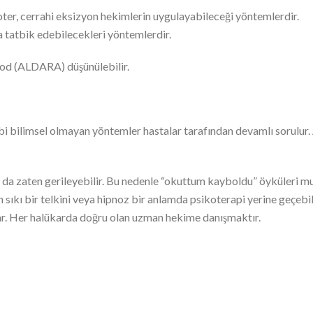
koter, cerrahi eksizyon hekimlerin uygulayabileceği yöntemlerdir.
a tatbik edebilecekleri yöntemlerdir.
mod (ALDARA) düşünülebilir.
 bilimsel olmayan yöntemler hastalar tarafından devamlı sorulur.
da zaten gerileyebilir. Bu nedenle “okuttum kayboldu” öyküleri mu
ın sıkı bir telkini veya hipnoz bir anlamda psikoterapi yerine geçe
r. Her halükarda doğru olan uzman hekime danışmaktır.