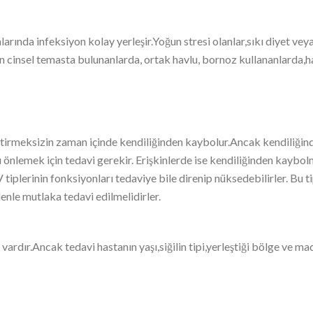
mlarında infeksiyon kolay yerleşir.Yoğun stresi olanlar,sıkı diyet v
ın cinsel temasta bulunanlarda, ortak havlu, bornoz kullananlarda,
ektirmeksizin zaman içinde kendiliğinden kaybolur.Ancak kendiliği
 önlemek için tedavi gerekir. Erişkinlerde ise kendiliğinden kaybo
iplerinin fonksiyonları tedaviye bile direnip nüksedebilirler. Bu tip
enle mutlaka tedavi edilmelidirler.
vardır.Ancak tedavi hastanın yaşı,siğilin tipi,yerleştiği bölge ve ma