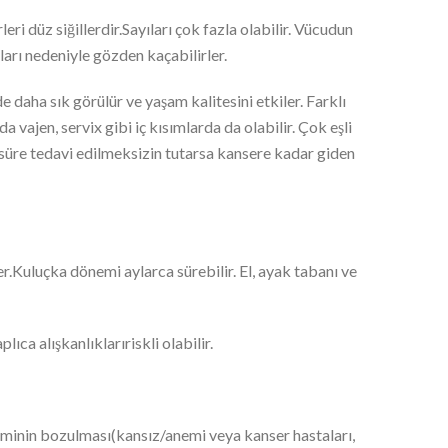
üz siğillerdir.Sayıları çok fazla olabilir. Vücudun
ları nedeniyle gözden kaçabilirler.
sık görülür ve yaşam kalitesini etkiler. Farklı
 vajen, servix gibi iç kısımlarda da olabilir. Çok eşli
n süre tedavi edilmeksizin tutarsa kansere kadar giden
ler.Kuluçka dönemi aylarca sürebilir. El, ayak tabanı ve
ıca alışkanlıklarıriskli olabilir.
teminin bozulması(kansız/anemi veya kanser hastaları,