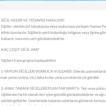
SİĞİL NEDİR VE TEDAVİSİ NASILDIR?
Siğiller; derinin üst tabakasına veya mukozaya yerleşen Human Pap
infeksiyonlardır. Siğillerin şekli bulunduğu bölgeye veya tipine gö
kabarık, nasırımsı sert görünümdedirler.
KAÇ ÇEŞİT SİĞİL VAR?
Siğilleri 4 ana grupta toplayabiliriz
1-YAYGIN SİĞİLLER/VERRUCA VULGARİS: Ellerde, parmaklarda ve t
nak yeme/yolma, vb.) daha kolay çıkar.çocuklarda sık görülür.
2-AYAK TABANI SİĞİLLERİ/PLANTAR WARTS: Tek veya çoklu grupl
siğillerden farklı olarak deri içine gömülü görünümdedirler ve ağrı 
şekilde gelişirler. Üzerlerinde kanama odaklarını gösteren kırmızı/