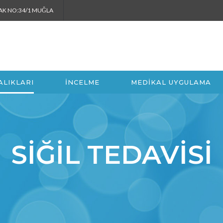
KAK NO:34/1 MUĞLA
ALIKLARI
İNCELME
MEDİKAL UYGULAMA
SIĞIL TEDAVISI