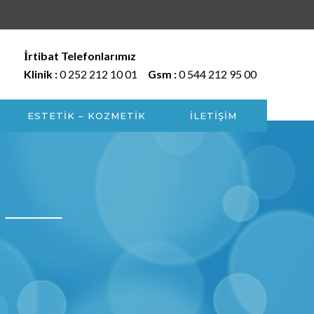
İrtibat Telefonlarımız
Klinik :
0 252 212 10 01
Gsm :
0 544 212 95 00
ESTETİK – KOZMETİK
İLETİŞİM