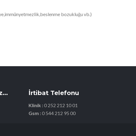
 bünye,immünyetmezlik,beslenme bozukluğu vb.)
...
İrtibat Telefonu
Klinik :
0 252 212 10 01
Gsm :
0 544 212 95 00