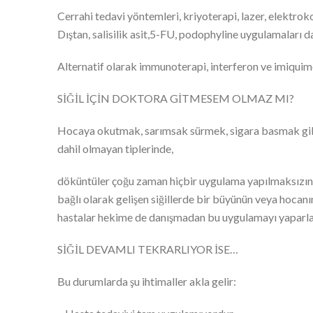
Cerrahi tedavi yöntemleri, kriyoterapi, lazer, elektro
Dıştan, salisilik asit,5-FU, podophyline uygulamaları d
Alternatif olarak immunoterapi, interferon ve imiqui
SİĞİL İÇİN DOKTORA GİTMESEM OLMAZ MI?
Hocaya okutmak, sarımsak sürmek, sigara basmak gibi
dahil olmayan tiplerinde,
döküntüler çoğu zaman hiçbir uygulama yapılmaksızın 
bağlı olarak gelişen siğillerde bir büyünün veya hocan
hastalar hekime de danışmadan bu uygulamayı yaparla
SİĞİL DEVAMLI TEKRARLIYOR İSE…
Bu durumlarda şu ihtimaller akla gelir: