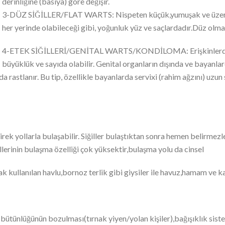
derinliğine (basıya) göre değişir.
3-DÜZ SİĞİLLER/FLAT WARTS: Nispeten küçük,yumuşak ve üzerleri d
her yerinde olabileceği gibi, yoğunluk yüz ve saçlardadır.Düz olma
4-ETEK SİĞİLLERİ/GENİTAL WARTS/KONDİLOMA: Erişkinlerde daha 
büyüklük ve sayıda olabilir. Genital organların dışında ve bayanlarda
 rastlanır. Bu tip, özellikle bayanlarda servixi (rahim ağzını) uzu
direk yollarla bulaşabilir. Siğiller bulaştıktan sonra hemen belirmez
illerinin bulaşma özelliği çok yüksektir,bulaşma yolu da cinsel
ak kullanılan havlu,bornoz terlik gibi giysiler ile havuz,hamam ve kapl
 bütünlüğünün bozulması(tırnak yiyen/yolan kişiler),bağışıklık sis