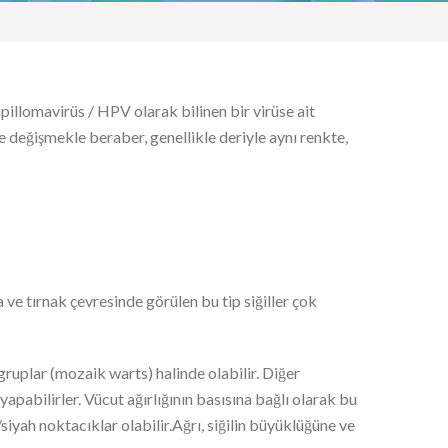
illomavirüs / HPV olarak bilinen bir virüse ait
re değişmekle beraber, genellikle deriyle aynı renkte,
ırnak çevresinde görülen bu tip siğiller çok
ar (mozaik warts) halinde olabilir. Diğer
yapabilirler. Vücut ağırlığının basısına bağlı olarak bu
siyah noktacıklar olabilir.Ağrı, siğilin büyüklüğüne ve