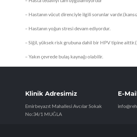
– Hasta tedaviyi tam uygulamıyordur
– Hastanın vücut direnciyle ilgili sorunlar vardır.(ka
– Hastanın yoğun stresi devam ediyordur.
– Siğil, yüksek risk grubuna dahil bir HPV tipine aittir
– Yakın çevrede bulaş kaynağı olabilir.
Klinik Adresimiz
E-Mai
Emirbeyazıt Mahallesi Avcılar Sokak
info@reh
No:34/1 MUĞLA