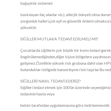
bağışıklık sistemini
baskılayan ilaç alanlar vb.), allerjik bünyeli olma duru
yorgunluk halleri,çok eşli ve güvenlik önlemi olmaksız
yüksektir.
SİĞİLLER MUTLAKA TEDAVİ EDİLMELİ Mİ?
Çocuklarda siğillerin çok büyük bir kısmı tedavi ger
öngörülemediğinden,diğer kişive bölgelere yayılmasını
gelişmez.Özellikle yüksek risk grubuna dahil olan HPV t
bulundukları bölgede kanserleşme riski taşırlar.Bu ned
SİĞİLLERİ NASIL TEDAVİ EDERİZ?
Siğilleri tedavi etmek için 100’ün üzerinde seçeneğimiz 
tedavinin hasta veya
hekim tarafından uygulanmasına göre belirlenmesidir.