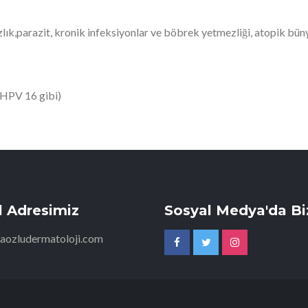
nsızlık,parazit, kronik infeksiyonlar ve böbrek yetmezliği, atopik
.(HPV 16 gibi)
l Adresimiz
Sosyal Medya'da Biz
aozludermatoloji.com