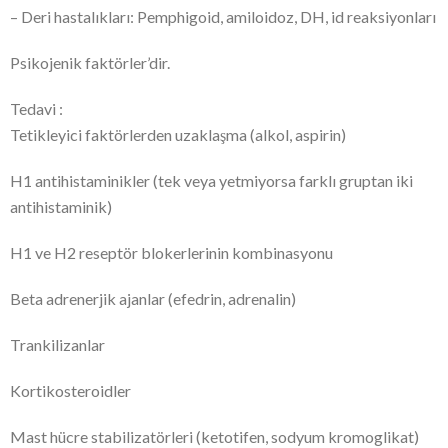
– Deri hastalıkları: Pemphigoid, amiloidoz, DH, id reaksiyonları
Psikojenik faktörler’dir.
Tedavi :
Tetikleyici faktörlerden uzaklaşma (alkol, aspirin)
H1 antihistaminikler (tek veya yetmiyorsa farklı gruptan iki
antihistaminik)
H1 ve H2 reseptör blokerlerinin kombinasyonu
Beta adrenerjik ajanlar (efedrin, adrenalin)
Trankilizanlar
Kortikosteroidler
Mast hücre stabilizatörleri (ketotifen, sodyum kromoglikat)