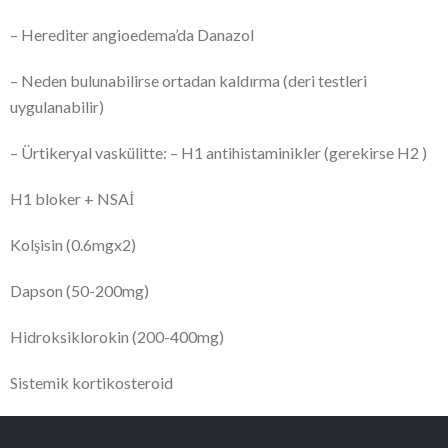
– Herediter angioedema’da Danazol
– Neden bulunabilirse ortadan kaldırma (deri testleri
uygulanabilir)
– Ürtikeryal vaskülitte: – H1 antihistaminikler (gerekirse H2 )
H1 bloker + NSAİ
Kolşisin (0.6mgx2)
Dapson (50-200mg)
Hidroksiklorokin (200-400mg)
Sistemik kortikosteroid