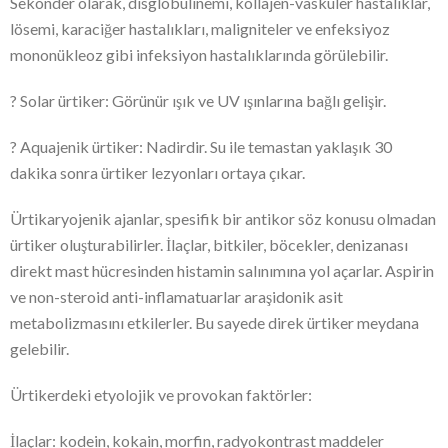
Sekonder olarak, disglobulinemi, kollajen-vasküler hastalıklar,
lösemi, karaciğer hastalıkları, maligniteler ve enfeksiyoz
mononükleoz gibi infeksiyon hastalıklarında görülebilir.
? Solar ürtiker: Görünür ışık ve UV ışınlarına bağlı gelişir.
? Aquajenik ürtiker: Nadirdir. Su ile temastan yaklaşık 30
dakika sonra ürtiker lezyonları ortaya çıkar.
Ürtikaryojenik ajanlar, spesifik bir antikor söz konusu olmadan
ürtiker oluşturabilirler. İlaçlar, bitkiler, böcekler, denizanası
direkt mast hücresinden histamin salınımına yol açarlar. Aspirin
ve non-steroid anti-inflamatuarlar araşidonik asit
metabolizmasını etkilerler. Bu sayede direk ürtiker meydana
gelebilir.
Ürtikerdeki etyolojik ve provokan faktörler:
İlaçlar: kodein, kokain, morfin, radyokontrast maddeler